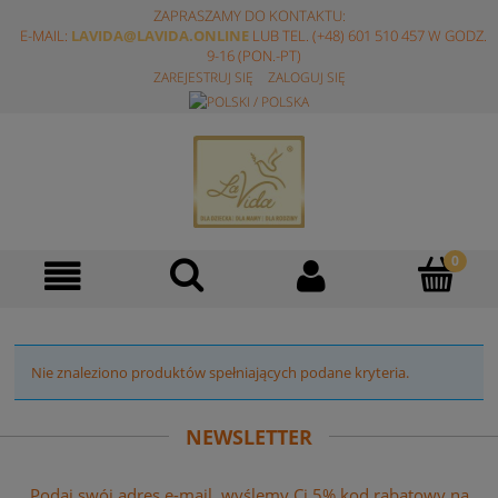
ZAPRASZAMY DO KONTAKTU:
E-MAIL:
LAVIDA@LAVIDA.ONLINE
LUB TEL. (+48) 601 510 457 W GODZ.
9-16 (PON.-PT)
ZAREJESTRUJ SIĘ
ZALOGUJ SIĘ
Nie znaleziono produktów spełniających podane kryteria.
NEWSLETTER
Podaj swój adres e-mail, wyślemy Ci 5% kod rabatowy na