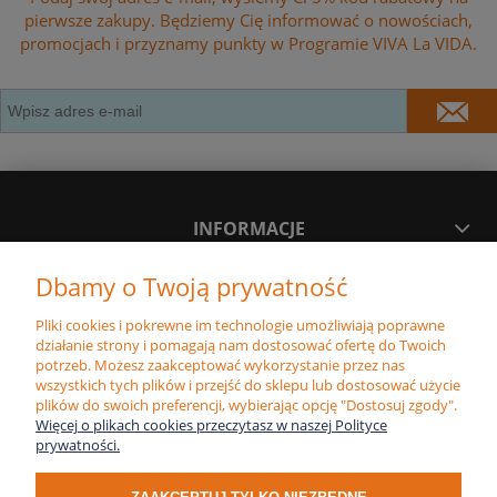
pierwsze zakupy. Będziemy Cię informować o nowościach,
promocjach i przyznamy punkty w Programie VIVA La VIDA.
INFORMACJE
Dbamy o Twoją prywatność
MOJE KONTO
Pliki cookies i pokrewne im technologie umożliwiają poprawne
działanie strony i pomagają nam dostosować ofertę do Twoich
PŁATNOŚĆ I DOSTAWA
potrzeb. Możesz zaakceptować wykorzystanie przez nas
wszystkich tych plików i przejść do sklepu lub dostosować użycie
plików do swoich preferencji, wybierając opcję "Dostosuj zgody".
Więcej o plikach cookies przeczytasz w naszej Polityce
POLECAMY
prywatności.