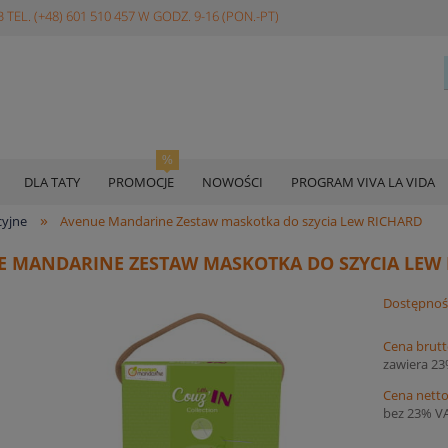
 TEL. (+48) 601 510 457 W GODZ. 9-16 (PON.-PT)
DLA TATY
PROMOCJE
NOWOŚCI
PROGRAM VIVA LA VIDA
»
cyjne
Avenue Mandarine Zestaw maskotka do szycia Lew RICHARD
 MANDARINE ZESTAW MASKOTKA DO SZYCIA LEW
Dostępnoś
Cena brutt
zawiera 2
Cena netto
bez 23% V