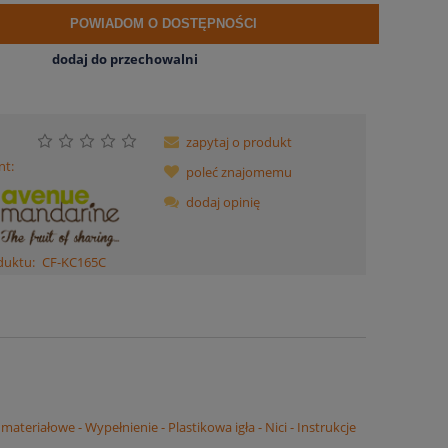
POWIADOM O DOSTĘPNOŚCI
dodaj do przechowalni
zapytaj o produkt
nt:
poleć znajomemu
dodaj opinię
duktu:
CF-KC165C
riałowe - Wypełnienie - Plastikowa igła - Nici - Instrukcje