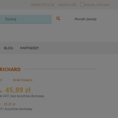
ZAREJESTRUJ SIĘ
ZALOGUJ SIĘ
Koszyk:
(pusty)
BLOG
PARTNERZY
 RICHARD
ć:
brak towaru
45,89 zł
o:
3% VAT, bez kosztów dostawy
:
37,31 zł
AT i kosztów dostawy