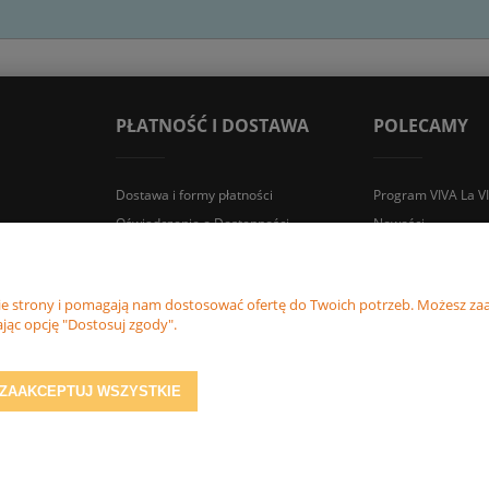
PŁATNOŚĆ I DOSTAWA
POLECAMY
Dostawa i formy płatności
Program VIVA La V
Oświadczenie o Dostępności
Nowości
Zwroty i reklamacje
Promocje
nie strony i pomagają nam dostosować ofertę do Twoich potrzeb. Możesz zaa
jąc opcję "Dostosuj zgody".
Śledź nas
ZAAKCEPTUJ WSZYSTKIE
Sklep internetowy Shoper.pl