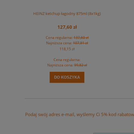
 na rolce MAXI
HEINZ ketchup łagodny 875ml (8x1kg)
HEINZ ket
t.
127,60 zł
zł
Cena regularna:
137,60 zł
Ce
zł
Najniższa cena:
107,81 zł
Na
118,15 zł
Cena regularna:
zł
Najniższa cena:
99,82 zł
Na
DO KOSZYKA
Podaj swój adres e-mail, wyślemy Ci 5% kod rabato