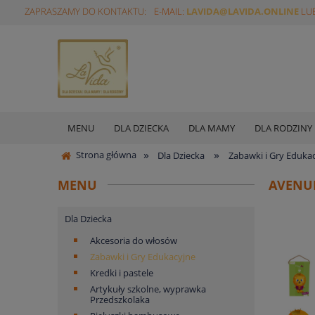
ZAPRASZAMY DO KONTAKTU:
E-MAIL:
LAVIDA@LAVIDA.ONLINE
LUB
MENU
DLA DZIECKA
DLA MAMY
DLA RODZINY
»
»
Strona główna
Dla Dziecka
Zabawki i Gry Eduka
MENU
AVENUE
Dla Dziecka
Akcesoria do włosów
Zabawki i Gry Edukacyjne
Kredki i pastele
Artykuły szkolne, wyprawka
Przedszkolaka