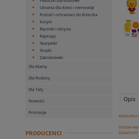
Pieluszki bambusowe
Ubrania dla dzieci i niemowląt
Pościel i ochraniacz do łóżeczka
Kocyki
Ręczniki i okrycia
Rajstopy
Skarpetki
Stopki
Zakolanówki
Dla Mamy
Dla Rodziny
Dla Taty
Opis
Nowości
Promocje
Maskotka d
Zestaw wpro
PRODUCENCI
Zawartość: