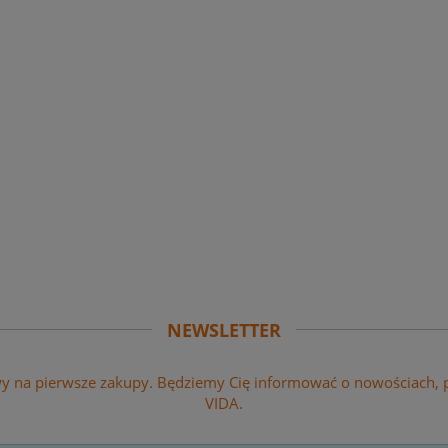
chup łagodny 875ml (1 000g)
16,11 zł
na regularna:
17,11 zł
jniższa cena:
17,11 zł
14,92 zł
Cena regularna:
jniższa cena:
15,84 zł
DO KOSZYKA
NEWSLETTER
wy na pierwsze zakupy. Będziemy Cię informować o nowościach,
VIDA.