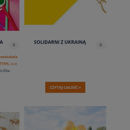
A
SOLIDARNI Z UKRAINĄ
0
0
rzedszkola
T15%
, kod:
l/c/Dla-
er_13/1
CZYTAJ CAŁOŚĆ »