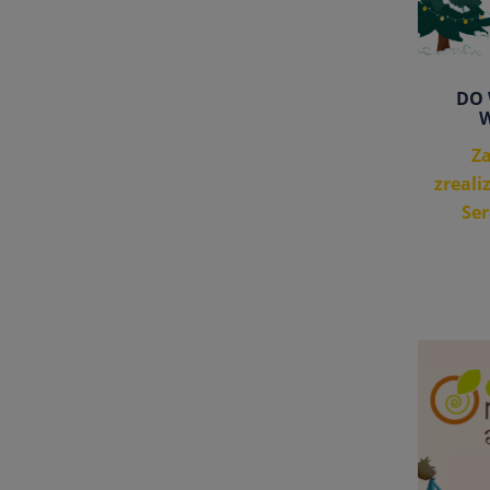
DO 
W
Z
zreali
Ser
Wszy
do śl
skl