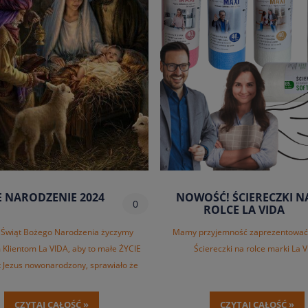
 NARODZENIE 2024
NOWOŚĆ! ŚCIERECZKI N
0
ROLCE LA VIDA
i Świąt Bożego Narodzenia życzymy
Mamy przyjemność zaprezentować
 Klientom La VIDA, aby to małe ŻYCIE
Ściereczki na rolce marki La 
st Jezus nowonarodzony, sprawiało że
wszystko staje się proste.
CZYTAJ CAŁOŚĆ »
CZYTAJ CAŁOŚĆ »