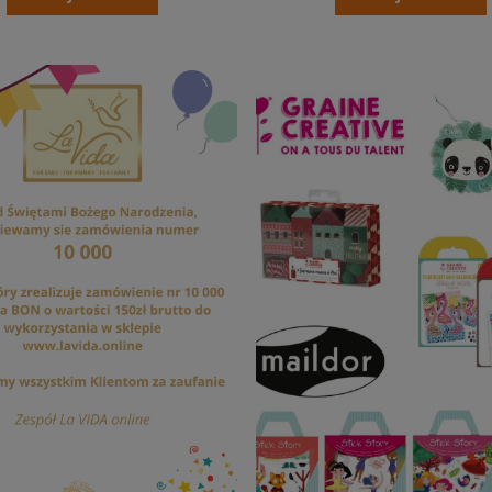
chup łagodny 875ml (1 000g)
16,11 zł
na regularna:
17,11 zł
jniższa cena:
17,11 zł
14,92 zł
Cena regularna:
jniższa cena:
15,84 zł
DO KOSZYKA