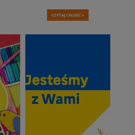
uwagach przy składaniu zamówień.
CZYTAJ CAŁOŚĆ »