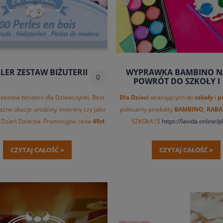
LER ZESTAW BIŻUTERII
WYPRAWKA BAMBINO N
0
POWRÓT DO SZKOŁY I
PRZEDSZKOLA
zestaw biżuterii dla Dziewczynki. Best
Dla Dzieci
wracających do
szkoły
i
p
ażne okazje urodziny imieniny czy jako
polecamy produkty
BAMBINO
,
RABA
 Dzień Dziecka. Promocyjna cena
49zł
SZKOŁA15
https://lavida.online/p
do końca
czerwca 2024
roku.
Dziecka/13/1/default/1/f_produc
CZYTAJ CAŁOŚĆ »
CZYTAJ CAŁOŚĆ »