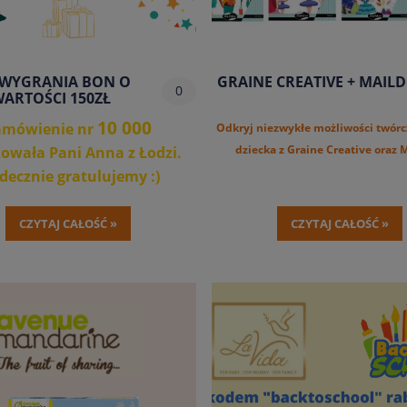
WYGRANIA BON O
GRAINE CREATIVE + MAIL
0
ARTOŚCI 150ZŁ
10 000
amówienie nr
Odkryj niezwykłe możliwości twórc
dziecka z Graine Creative oraz M
zowała Pani Anna z Łodzi.
decznie gratulujemy :)
stkich naszych Klientów
zapraszamy
CZYTAJ CAŁOŚĆ »
CZYTAJ CAŁOŚĆ »
edzenia kolejnych akcji w
epie
www.lavida.online