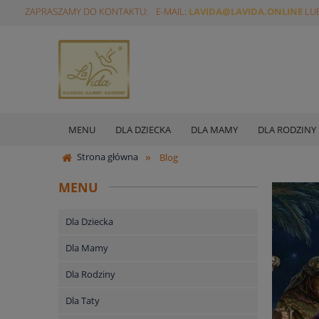
ZAPRASZAMY DO KONTAKTU:
E-MAIL:
LAVIDA@LAVIDA.ONLINE
LUB
MENU
DLA DZIECKA
DLA MAMY
DLA RODZINY
»
Strona główna
Blog
MENU
Dla Dziecka
Dla Mamy
Dla Rodziny
Dla Taty