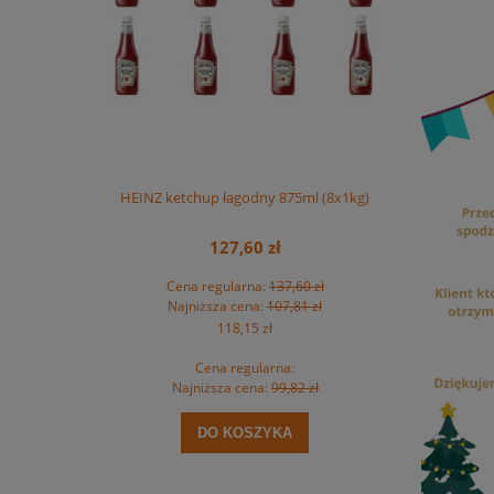
 na rolce MAXI
HEINZ ketchup łagodny 875ml (8x1kg)
HEINZ ket
t.
127,60 zł
zł
Cena regularna:
137,60 zł
Ce
zł
Najniższa cena:
107,81 zł
Na
118,15 zł
Cena regularna:
zł
Najniższa cena:
99,82 zł
Na
DO KOSZYKA