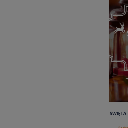
ŚWIĘTA
Rados