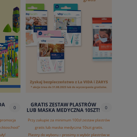
DA
GRATIS ZESTAW PLASTRÓW
0
0
LUB MASKA MEDYCZNA 10SZT!
 promocja
Przy zakupie za minimum 100zł zestaw plastrów
acktoschool"
gratis lub maska medyczna 10szt gratis.
uły!
Plastry do wyboru – prosimy o wybór plastrów w