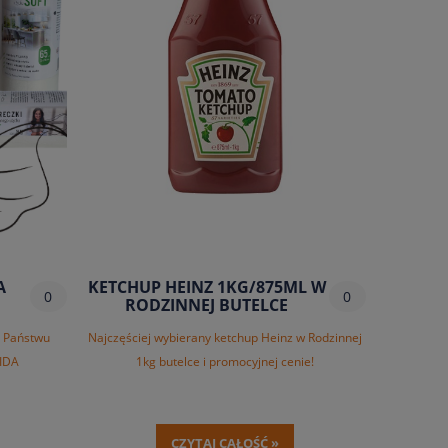
A
KETCHUP HEINZ 1KG/875ML W
0
0
RODZINNEJ BUTELCE
 Państwu
Najczęściej wybierany ketchup Heinz w Rodzinnej
VIDA
1kg butelce i promocyjnej cenie!
CZYTAJ CAŁOŚĆ »