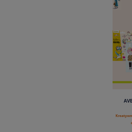
AV
Kreatywn