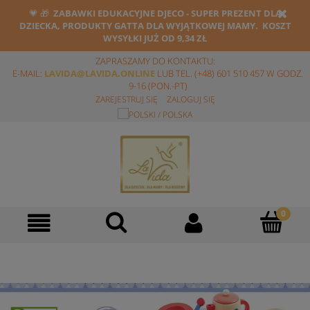
💗
🎁
ZABAWKI EDUKACYJNE DJECO - SUPER PREZENT DLA
DZIECKA, PRODUKTY GATTA DLA WYJĄTKOWEJ MAMY. KOSZT
WYSYŁKI JUŻ OD 9,34 ZŁ
ZAPRASZAMY DO KONTAKTU:
E-MAIL:
LAVIDA@LAVIDA.ONLINE
LUB TEL. (+48) 601 510 457 W GODZ.
9-16 (PON.-PT)
ZAREJESTRUJ SIĘ
ZALOGUJ SIĘ