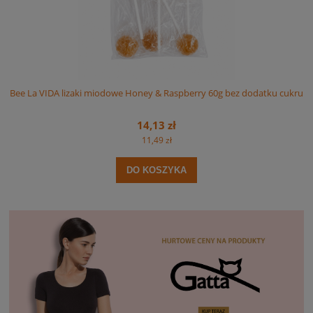
berry 60g bez dodatku cukru
Bee La VIDA Lollipops Honey & Vitamin C 60
witaminą C bez dodatku c
14,13 zł
11,49 zł
A
DO KOSZYKA