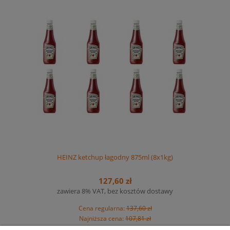
HEINZ ketchup łagodny 875ml (8x1kg)
127,60 zł
zawiera 8% VAT, bez kosztów dostawy
Cena regularna:
137,60 zł
Najniższa cena:
107,81 zł
Cena netto:
118,15 zł