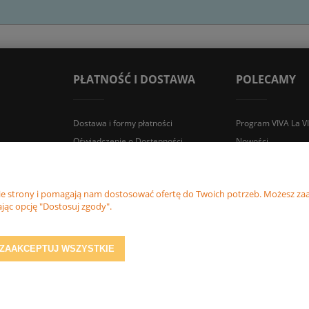
PŁATNOŚĆ I DOSTAWA
POLECAMY
Dostawa i formy płatności
Program VIVA La V
Oświadczenie o Dostępności
Nowości
Zwroty i reklamacje
Promocje
nie strony i pomagają nam dostosować ofertę do Twoich potrzeb. Możesz zaa
jąc opcję "Dostosuj zgody".
Śledź nas
ZAAKCEPTUJ WSZYSTKIE
Sklep internetowy Shoper.pl