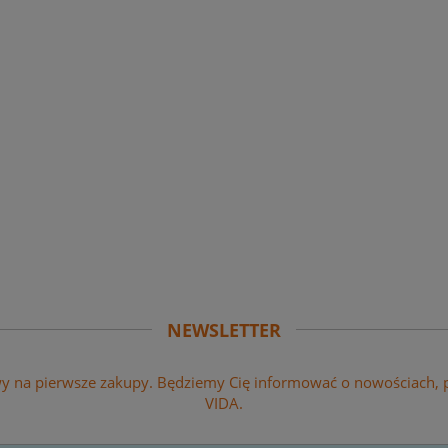
chup łagodny 875ml (1 000g)
16,11 zł
na regularna:
17,11 zł
jniższa cena:
17,11 zł
14,92 zł
Cena regularna:
jniższa cena:
15,84 zł
DO KOSZYKA
NEWSLETTER
wy na pierwsze zakupy. Będziemy Cię informować o nowościach,
VIDA.