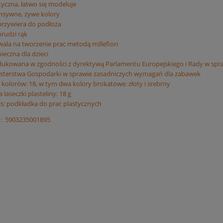
tyczna, łatwo się modeluje
nsywne, żywe kolory
przywiera do podłoża
brudzi rąk
ala na tworzenie prac metodą millefiori
ieczna dla dzieci
ukowana w zgodności z dyrektywą Parlamentu Europejskiego i Rady w spr
sterstwa Gospodarki w sprawie zasadniczych wymagań dla zabawek
ć kolorów: 18, w tym dwa kolory brokatowe: złoty i srebrny
 laseczki plasteliny: 18 g
is: podkładka do prac plastycznych
 5903235001895