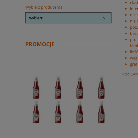
elas
Wybierz producenta
inte
nie 
nie 
pozw
bezp
prod
PROMOCJE
Mini
iloś
waga
grat
Kod EAN: