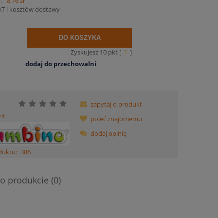
:
8,76 zł
AT i kosztów dostawy
.
DO KOSZYKA
Zyskujesz
10
pkt [
?
]
dodaj do przechowalni
zapytaj o produkt
nt:
poleć znajomemu
dodaj opinię
duktu:
386
o produkcie (0)
a ewentualnych kosztów