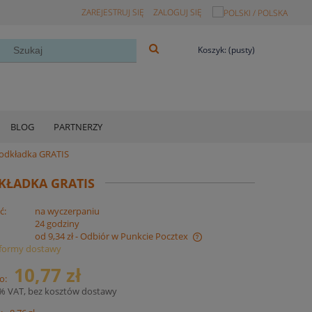
ZAREJESTRUJ SIĘ
ZALOGUJ SIĘ
Koszyk:
(pusty)
BLOG
PARTNERZY
podkładka GRATIS
KŁADKA GRATIS
ć:
na wyczerpaniu
:
24 godziny
od 9,34 zł
- Odbiór w Punkcie Pocztex
formy dostawy
Cena nie zawiera ewentualnych kosztów
10,77 zł
o:
płatności
3% VAT, bez kosztów dostawy