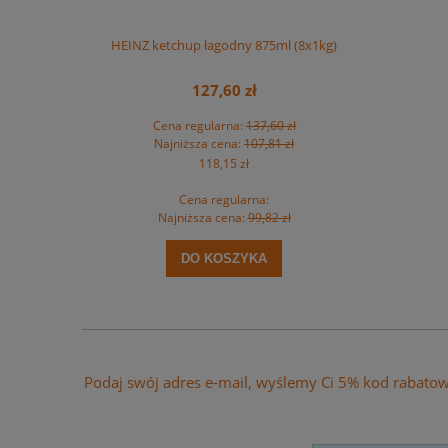
 na rolce MAXI
HEINZ ketchup łagodny 875ml (8x1kg)
HEINZ ket
t.
127,60 zł
zł
Cena regularna:
137,60 zł
Ce
zł
Najniższa cena:
107,81 zł
Na
118,15 zł
Cena regularna:
zł
Najniższa cena:
99,82 zł
Na
DO KOSZYKA
Podaj swój adres e-mail, wyślemy Ci 5% kod rabato