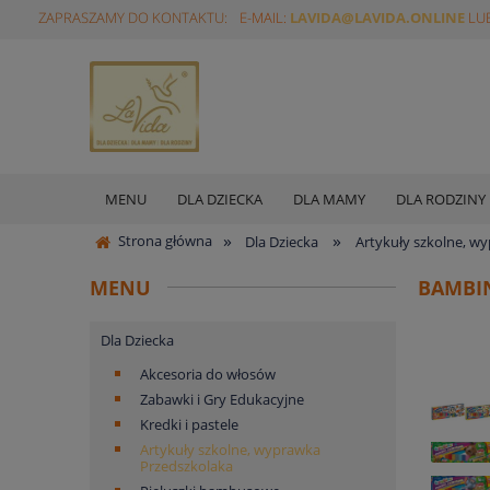
ZAPRASZAMY DO KONTAKTU:
E-MAIL:
LAVIDA@LAVIDA.ONLINE
LUB
MENU
DLA DZIECKA
DLA MAMY
DLA RODZINY
»
»
Strona główna
Dla Dziecka
Artykuły szkolne, w
MENU
BAMBI
Dla Dziecka
Akcesoria do włosów
Zabawki i Gry Edukacyjne
Kredki i pastele
Artykuły szkolne, wyprawka
Przedszkolaka