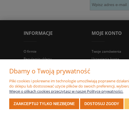
INFORMACJE
MOJE KONTO
O firmie
Twoje zamówienia
Regulamin sklepu
Ustawienia konta
Regulaminy
Przechowalnia
Dbamy o Twoją prywatność
Certyfikaty
Pliki cookies i pokrewne im technologie umożliwiają poprawne działa
Polityka prywatności
do sklepu lub dostosować użycie plików do swoich preferencji, wybiera
Więcej o plikach cookies przeczytasz w naszej Polityce prywatności.
ZAAKCEPTUJ TYLKO NIEZBĘDNE
DOSTOSUJ ZGODY