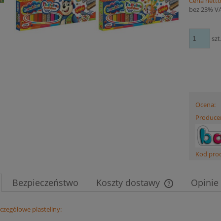
Cena netto
bez 23% V
szt
Ocena:
Produce
Kod pro
Bezpieczeństwo
Koszty dostawy
Opinie 
Cena nie zawier
egółowe plasteliny:
płatności