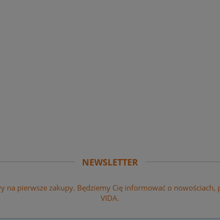
chup łagodny 875ml (8x1kg)
127,60 zł
na regularna:
137,60 zł
jniższa cena:
107,81 zł
118,15 zł
Cena regularna:
jniższa cena:
99,82 zł
DO KOSZYKA
NEWSLETTER
wy na pierwsze zakupy. Będziemy Cię informować o nowościach,
VIDA.