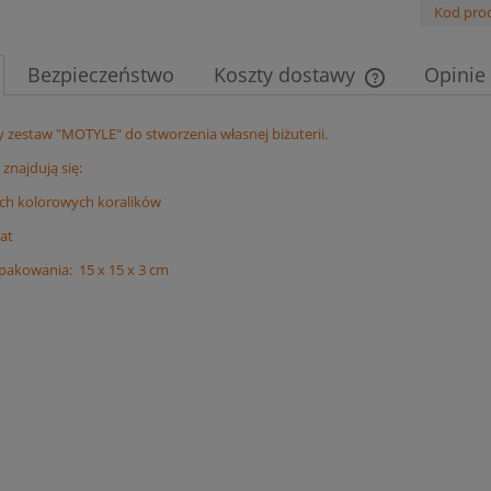
Kod pro
Bezpieczeństwo
Koszty dostawy
Opinie 
Cena nie zawier
y zestaw "MOTYLE" do stworzenia własnej biżuterii.
płatności
znajdują się:
ych kolorowych koralików
lat
akowania: 15 x 15 x 3 cm