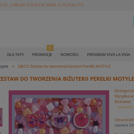
 TEL. (+48) 601 510 457 W GODZ. 9-16 (PON.-PT)
DLA TATY
PROMOCJE
NOWOŚCI
PROGRAM VIVA LA VIDA
»
cyjne
DJECO Zestaw do tworzenia biżuterii Perełki MOTYLE
ZESTAW DO TWORZENIA BIŻUTERII PEREŁKI MOTYL
Dostępnoś
Wysyłka w
Dostawa:
sprawdź 
Cena brutt
zawiera 2