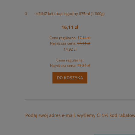
 na rolce MAXI
HEINZ ketchup łagodny 875ml (1 000g)
HEINZ ket
t.
16,11 zł
zł
Cena regularna:
17,11 zł
Ce
zł
Najniższa cena:
17,11 zł
Na
14,92 zł
Cena regularna:
zł
Najniższa cena:
15,84 zł
Na
DO KOSZYKA
Podaj swój adres e-mail, wyślemy Ci 5% kod rabato