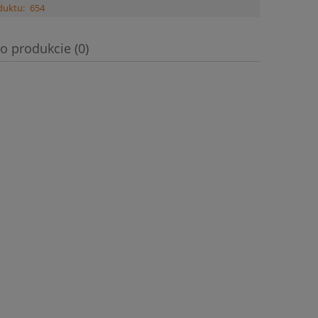
duktu:
654
o produkcie (0)
a ewentualnych kosztów