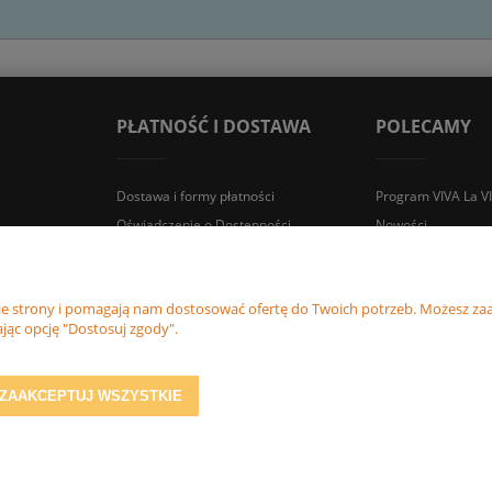
PŁATNOŚĆ I DOSTAWA
POLECAMY
Dostawa i formy płatności
Program VIVA La V
Oświadczenie o Dostępności
Nowości
Zwroty i reklamacje
Promocje
nie strony i pomagają nam dostosować ofertę do Twoich potrzeb. Możesz zaa
jąc opcję "Dostosuj zgody".
Śledź nas
ZAAKCEPTUJ WSZYSTKIE
Sklep internetowy Shoper.pl