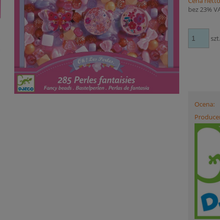
Cena netto
bez 23% V
szt
Ocena:
Produce