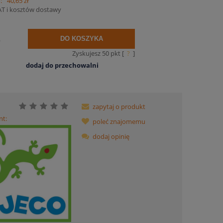
:
40,65 zł
AT i kosztów dostawy
.
DO KOSZYKA
Zyskujesz
50
pkt [
?
]
dodaj do przechowalni
zapytaj o produkt
nt:
poleć znajomemu
dodaj opinię