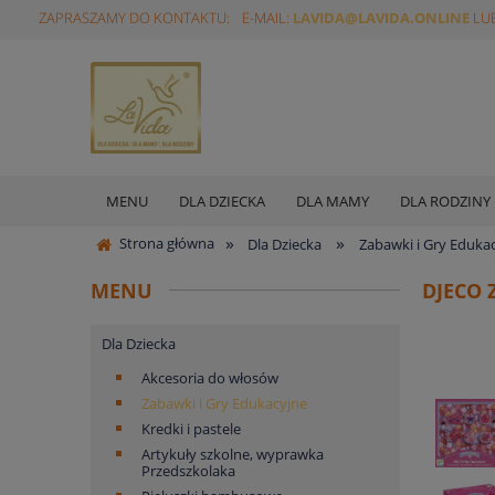
ZAPRASZAMY DO KONTAKTU:
E-MAIL:
LAVIDA@LAVIDA.ONLINE
LUB
MENU
DLA DZIECKA
DLA MAMY
DLA RODZINY
»
»
Strona główna
Dla Dziecka
Zabawki i Gry Eduka
MENU
DJECO 
Dla Dziecka
Akcesoria do włosów
Zabawki i Gry Edukacyjne
Kredki i pastele
Artykuły szkolne, wyprawka
Przedszkolaka