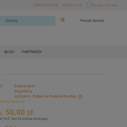
ZAREJESTRUJ SIĘ
ZALOGUJ SIĘ
Koszyk:
(pusty)
BLOG
PARTNERZY
E
ć:
średnia ilość
:
24 godziny
od 9,34 zł
- Odbiór w Punkcie Pocztex
formy dostawy
Cena nie zawiera ewentualnych kosztów
50,00 zł
o:
płatności
3% VAT, bez kosztów dostawy