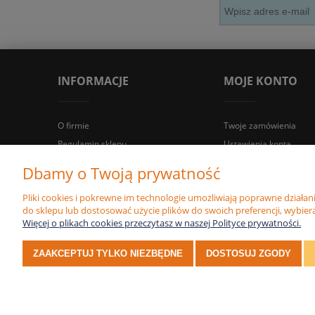
INFORMACJE
MOJE KONTO
O firmie
Twoje zamówienia
Regulamin sklepu
Ustawienia konta
Regulaminy
Przechowalnia
Dbamy o Twoją prywatność
Certyfikaty
Pliki cookies i pokrewne im technologie umożliwiają poprawne działa
Polityka prywatności
do sklepu lub dostosować użycie plików do swoich preferencji, wybiera
Więcej o plikach cookies przeczytasz w naszej Polityce prywatności.
ZAAKCEPTUJ TYLKO NIEZBĘDNE
DOSTOSUJ ZGODY