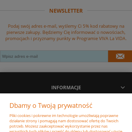
NEWSLETTER
Podaj swój adres e-mail, wyślemy Ci 5% kod rabatowy na
pierwsze zakupy. Będziemy Cię informować o nowościach,
promocjach i przyznamy punkty w Programie VIVA La VIDA.
INFORMACJE
Dbamy o Twoją prywatność
MOJE KONTO
Pliki cookies i pokrewne im technologie umożliwiają poprawne
działanie strony i pomagają nam dostosować ofertę do Twoich
PŁATNOŚĆ I DOSTAWA
potrzeb. Możesz zaakceptować wykorzystanie przez nas
wszystkich tych plików i przejść do sklepu lub dostosować użycie