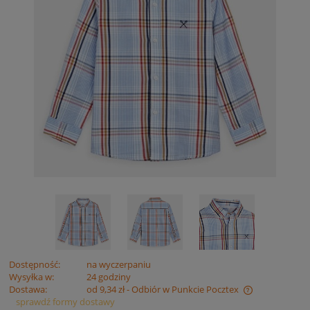
Dostępność:
na wyczerpaniu
Wysyłka w:
24 godziny
Dostawa:
od 9,34 zł
- Odbiór w Punkcie Pocztex
sprawdź formy dostawy
Cena nie zawiera ewentualnych kosztów płatności