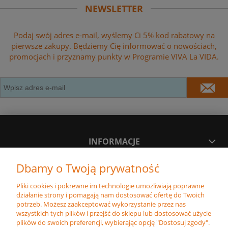
NEWSLETTER
Podaj swój adres e-mail, wyślemy Ci 5% kod rabatowy na
pierwsze zakupy. Będziemy Cię informować o nowościach,
promocjach i przyznamy punkty w Programie VIVA La VIDA.
INFORMACJE
Dbamy o Twoją prywatność
MOJE KONTO
Pliki cookies i pokrewne im technologie umożliwiają poprawne
działanie strony i pomagają nam dostosować ofertę do Twoich
PŁATNOŚĆ I DOSTAWA
potrzeb. Możesz zaakceptować wykorzystanie przez nas
wszystkich tych plików i przejść do sklepu lub dostosować użycie
plików do swoich preferencji, wybierając opcję "Dostosuj zgody".