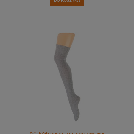
DO KOSZYKA
WOLA Zakolanówki fakturowe dziewczęce