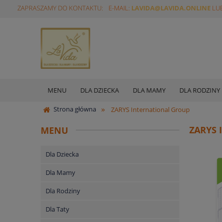
ZAPRASZAMY DO KONTAKTU:
E-MAIL:
LAVIDA@LAVIDA.ONLINE
LUB
MENU
DLA DZIECKA
DLA MAMY
DLA RODZINY
»
Strona główna
ZARYS International Group
ZARYS
MENU
Dla Dziecka
Dla Mamy
Dla Rodziny
Dla Taty