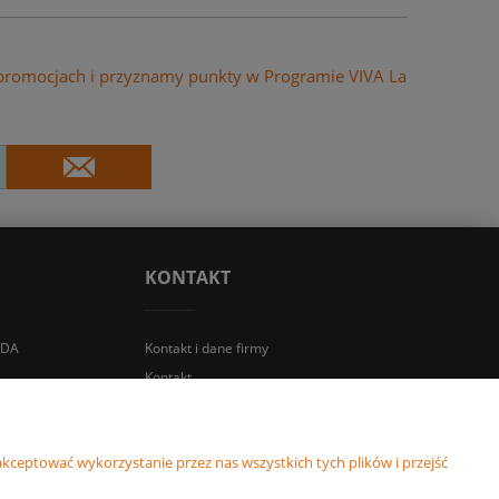
 promocjach i przyznamy punkty w Programie VIVA La
KONTAKT
IDA
Kontakt i dane firmy
Kontakt
kceptować wykorzystanie przez nas wszystkich tych plików i przejść