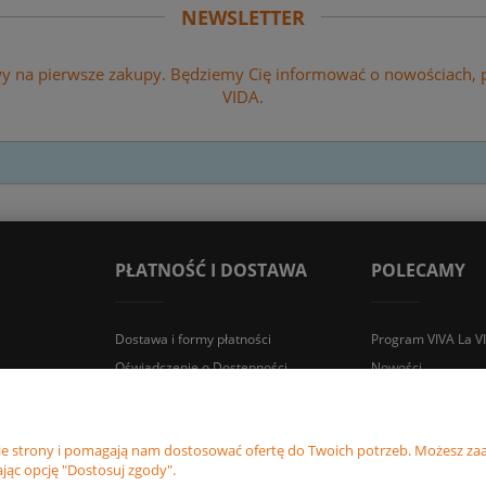
NEWSLETTER
wy na pierwsze zakupy. Będziemy Cię informować o nowościach,
VIDA.
PŁATNOŚĆ I DOSTAWA
POLECAMY
Dostawa i formy płatności
Program VIVA La V
Oświadczenie o Dostępności
Nowości
Zwroty i reklamacje
Promocje
nie strony i pomagają nam dostosować ofertę do Twoich potrzeb. Możesz zaa
jąc opcję "Dostosuj zgody".
Śledź nas