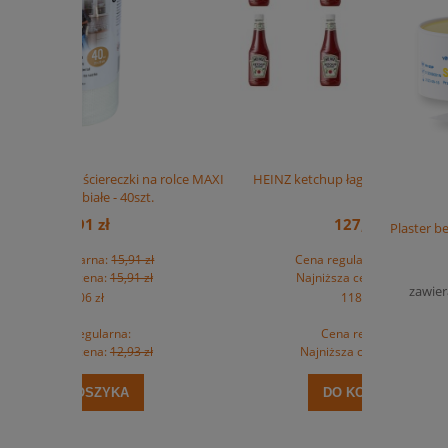
 na rolce MAXI
HEINZ ketchup łagodny 875ml (8x1kg)
HEINZ ket
t.
127,60 zł
Plaster b
zł
Cena regularna:
137,60 zł
Ce
zł
Najniższa cena:
107,81 zł
Na
zawier
118,15 zł
Cena regularna:
zł
Najniższa cena:
99,82 zł
Na
DO KOSZYKA