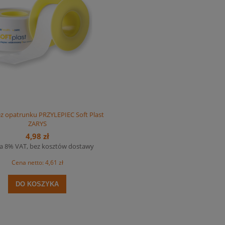
chup łagodny 875ml (1 000g)
16,11 zł
ez opatrunku PRZYLEPIEC Soft Plast
ZARYS
na regularna:
17,11 zł
4,98 zł
jniższa cena:
17,11 zł
a 8% VAT, bez kosztów dostawy
14,92 zł
Cena netto:
4,61 zł
Cena regularna:
jniższa cena:
15,84 zł
DO KOSZYKA
DO KOSZYKA