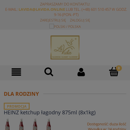
ZAPRASZAMY DO KONTAKTU:
E-MAIL:
LAVIDA@LAVIDA.ONLINE
LUB TEL. (+48) 601 510 457 W GODZ.
9-16 (PON.-PT)
ZAREJESTRUJ SIĘ
ZALOGUJ SIĘ
DLA RODZINY
PROMOCJA
HEINZ ketchup łagodny 875ml (8x1kg)
Dostępność:
duża ilość
Wysyłka w:
24 godziny