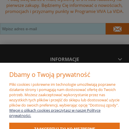
pierwsze zakupy. Będziemy Cię informować o nowościach,
promocjach i przyznamy punkty w Programie VIVA La VIDA.
INFORMACJE
Dbamy o Twoją prywatność
MOJE KONTO
Pliki cookies i pokrewne im technologie umożliwiają poprawne
działanie strony i pomagają nam dostosować ofertę do Twoich
PŁATNOŚĆ I DOSTAWA
potrzeb. Możesz zaakceptować wykorzystanie przez nas
wszystkich tych plików i przejść do sklepu lub dostosować użycie
plików do swoich preferencji, wybierając opcję "Dostosuj zgody".
Więcej o plikach cookies przeczytasz w naszej Polityce
POLECAMY
prywatności.