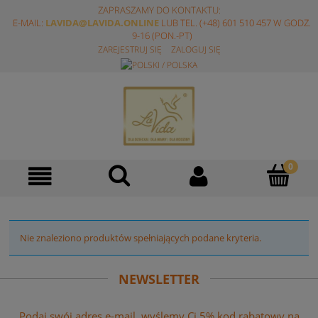
ZAPRASZAMY DO KONTAKTU:
E-MAIL:
LAVIDA@LAVIDA.ONLINE
LUB TEL. (+48) 601 510 457 W GODZ.
9-16 (PON.-PT)
ZAREJESTRUJ SIĘ
ZALOGUJ SIĘ
Nie znaleziono produktów spełniających podane kryteria.
NEWSLETTER
Podaj swój adres e-mail, wyślemy Ci 5% kod rabatowy na